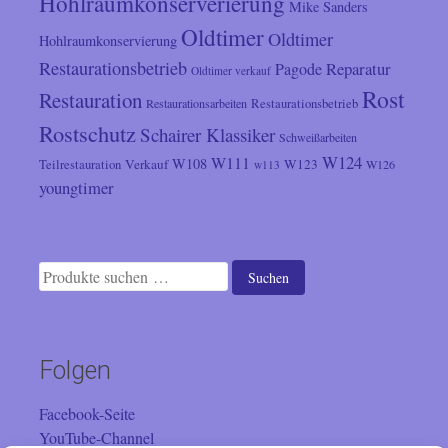
Hohlraumkonserverierung
Mike Sanders
Oldtimer
Oldtimer
Hohlraumkonservierung
Restaurationsbetrieb
Reparatur
Pagode
Oldtimer verkauf
Rost
Restauration
Restaurationsarbeiten
Restaurationsbetrieb
Rostschutz
Schairer Klassiker
Schweißarbeiten
W124
W111
W108
Verkauf
W123
Teilrestauration
W126
w113
youngtimer
Suchen
Suchen
nach:
Folgen
Facebook-Seite
YouTube-Channel