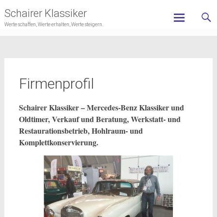
Schairer Klassiker
Werte schaffen, Werte erhalten, Werte steigern.
Skip
to
content
Firmenprofil
Schairer Klassiker – Mercedes-Benz Klassiker und
Oldtimer, Verkauf und Beratung, Werkstatt- und
Restaurationsbetrieb, Hohlraum- und
Komplettkonservierung.