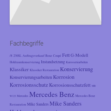
Fachbegriffe
Fett
G-Modell
/8
Auftragsverkauf
230SL
Benz
Coupé
Instandsetzung
Hohlraumkonservierung
Karosseriearbeiten
Konservierung
Klassiker
Klassiker Restauration
Korrosion
Konservierungsarbeiten
Korrosionsschutz
Korrosionsschutzfett
MB
Mercedes Benz
Mercedes
Mercedes Benz
W123
Mike Sanders
Mike Sanders
Restauration