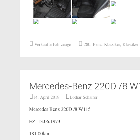
Verkaufte Fahrzeuge
280
,
Benz
,
Klassiker
,
Klassiker
Mercedes-Benz 220D /8 W
14. April 2019
Lothar Schairer
Mercedes Benz 220D /8 W115
EZ. 13.06.1973
181.00km