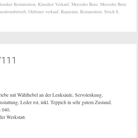
lassiker Restauration
,
Klassiker Verkauf
,
Mercedes Benz
,
Mercedes Benz
urationsbetrieb
,
Oldtimer verkauf
,
Reparatur
,
Restauration
,
Strich 8
,
W111
be mit Wählhebel an der Lenksäule, Servolenkung,
stattung, Leder rot, inkl. Teppich in sehr gutem Zustand.
z 040.
er Werkstatt.