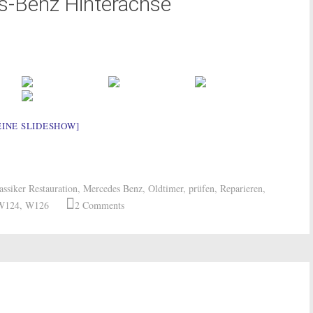
s-Benz Hinterachse
EINE SLIDESHOW]
assiker Restauration
,
Mercedes Benz
,
Oldtimer
,
prüfen
,
Reparieren
,
W124
,
W126
2 Comments