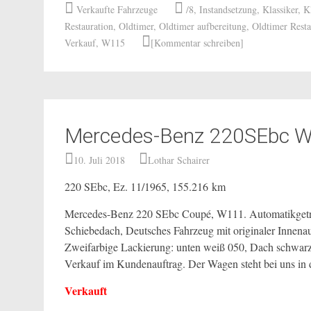
Verkaufte Fahrzeuge
/8
,
Instandsetzung
,
Klassiker
,
K
Restauration
,
Oldtimer
,
Oldtimer aufbereitung
,
Oldtimer Resta
Verkauf
,
W115
[Kommentar schreiben]
Mercedes-Benz 220SEbc 
10. Juli 2018
Lothar Schairer
220 SEbc, Ez. 11/1965, 155.216 km
Mercedes-Benz 220 SEbc Coupé, W111. Automatikgetrie
Schiebedach, Deutsches Fahrzeug mit originaler Innenaus
Zweifarbige Lackierung: unten weiß 050, Dach schwar
Verkauf im Kundenauftrag. Der Wagen steht bei uns in d
Verkauft