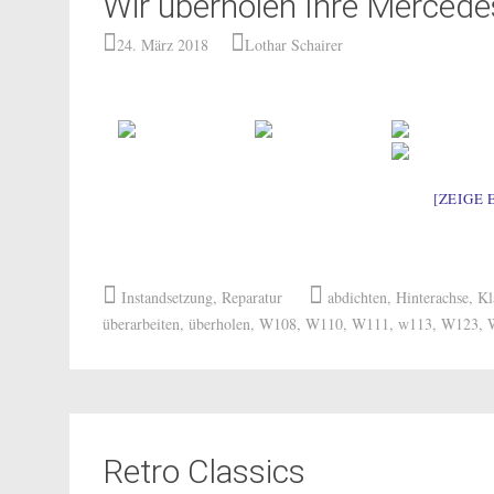
Wir überholen Ihre Mercede
24. März 2018
Lothar Schairer
[ZEIGE 
Instandsetzung
,
Reparatur
abdichten
,
Hinterachse
,
Kl
überarbeiten
,
überholen
,
W108
,
W110
,
W111
,
w113
,
W123
,
Retro Classics