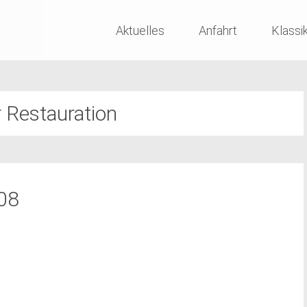
Skip
Aktuelles
Anfahrt
Klassi
to
content
r Restauration
08