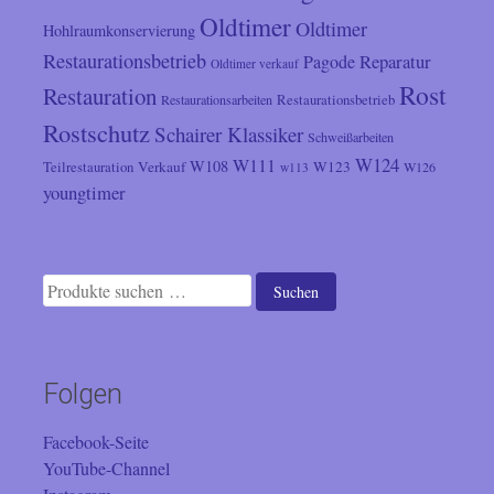
Oldtimer
Oldtimer
Hohlraumkonservierung
Restaurationsbetrieb
Reparatur
Pagode
Oldtimer verkauf
Rost
Restauration
Restaurationsarbeiten
Restaurationsbetrieb
Rostschutz
Schairer Klassiker
Schweißarbeiten
W124
W111
W108
Verkauf
W123
Teilrestauration
W126
w113
youngtimer
Suchen
Suchen
nach:
Folgen
Facebook-Seite
YouTube-Channel