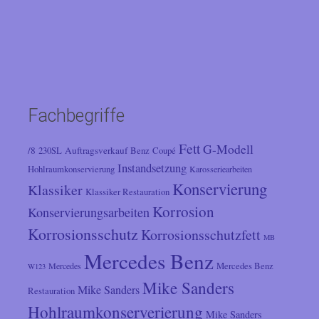
Fachbegriffe
Fett
G-Modell
/8
Auftragsverkauf
230SL
Benz
Coupé
Instandsetzung
Hohlraumkonservierung
Karosseriearbeiten
Konservierung
Klassiker
Klassiker Restauration
Korrosion
Konservierungsarbeiten
Korrosionsschutz
Korrosionsschutzfett
MB
Mercedes Benz
Mercedes
Mercedes Benz
W123
Mike Sanders
Mike Sanders
Restauration
Hohlraumkonserverierung
Mike Sanders