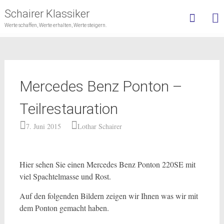
Schairer Klassiker
Werte schaffen, Werte erhalten, Werte steigern.
Skip
to
content
Mercedes Benz Ponton –
Teilrestauration
7. Juni 2015
Lothar Schairer
Hier sehen Sie einen Mercedes Benz Ponton 220SE mit
viel Spachtelmasse und Rost.
Auf den folgenden Bildern zeigen wir Ihnen was wir mit
dem Ponton gemacht haben.