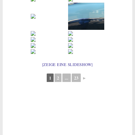
[ZEIGE EINE SLIDESHOW]
1
2
...
23
►