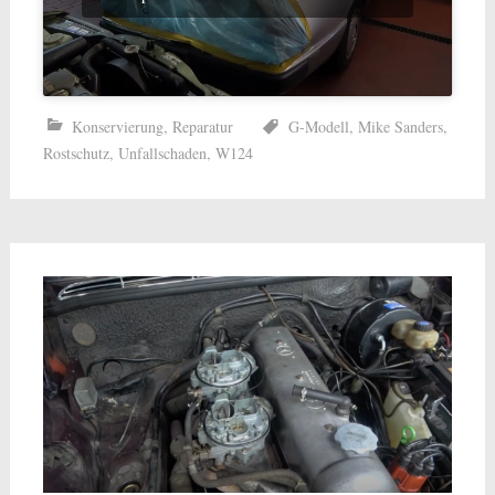
Konservierung
,
Reparatur
G-Modell
,
Mike Sanders
,
Rostschutz
,
Unfallschaden
,
W124