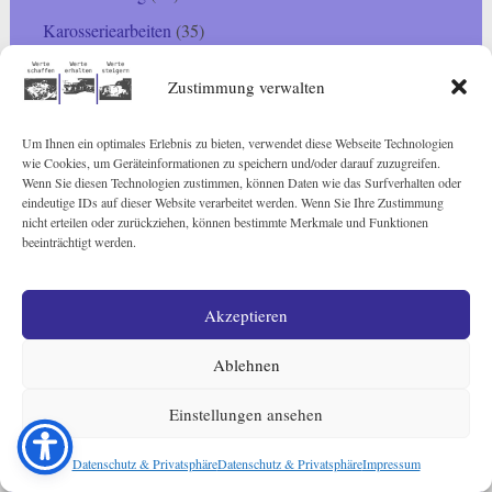
Karosseriearbeiten
(35)
Konservierung
(45)
Zustimmung verwalten
Reparatur
(64)
Restauration
(37)
Um Ihnen ein optimales Erlebnis zu bieten, verwendet diese Webseite Technologien
wie Cookies, um Geräteinformationen zu speichern und/oder darauf zuzugreifen.
Verkauf
(6)
Wenn Sie diesen Technologien zustimmen, können Daten wie das Surfverhalten oder
eindeutige IDs auf dieser Website verarbeitet werden. Wenn Sie Ihre Zustimmung
Verkaufte Fahrzeuge
(41)
nicht erteilen oder zurückziehen, können bestimmte Merkmale und Funktionen
beeinträchtigt werden.
Akzeptieren
Sie sind interessiert?
Ablehnen
Einstellungen ansehen
Adresse und Anfahrtskarte
Kontaktdaten und Telefon
Datenschutz & Privatsphäre
Datenschutz & Privatsphäre
Impressum