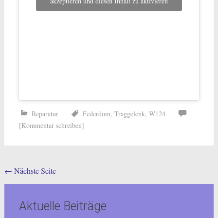
akzeptieren und diesen Inhalt zu aktivieren
Reparatur
Federdom
,
Traggelenk
,
W124
[Kommentar schreiben]
Posts
←
Nächste Seite
navigation
Aktuelle Beiträge