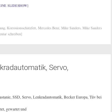
EINE SLIDESHOW]
rung
,
Korrosionsschutzfett
,
Mercedes Benz
,
Mike Sanders
,
Mike Sanders
tar schreiben]
kradautomatik, Servo,
astanie, SSD, Servo, Lenkradautomatik, Becker Europa, Tüv bei
tet, gewartet und