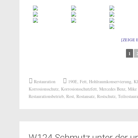
[ZEIGE 
1
Restauration
190E
,
Fett
,
Hohlraumkonservierung
,
Kl
Korrosionsschutz
,
Korrosionsschutzfett
,
Mercedes Benz
,
Mike 
Restaurationsbetrieb
,
Rost
,
Rostansatz
,
Rostschutz
,
Teilrestaur
W124 Schmutz unter der un