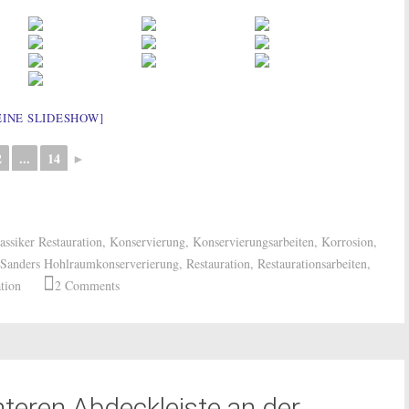
EINE SLIDESHOW]
2
...
14
►
assiker Restauration
,
Konservierung
,
Konservierungsarbeiten
,
Korrosion
,
Sanders Hohlraumkonserverierung
,
Restauration
,
Restaurationsarbeiten
,
ation
2 Comments
teren Abdeckleiste an der