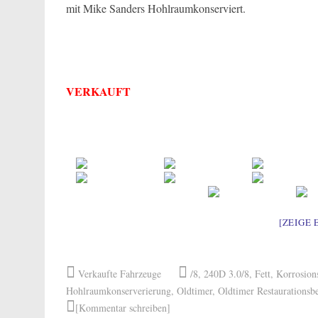
mit Mike Sanders Hohlraumkonserviert.
VERKAUFT
[ZEIGE 
Verkaufte Fahrzeuge
/8
,
240D 3.0/8
,
Fett
,
Korrosion
Hohlraumkonserverierung
,
Oldtimer
,
Oldtimer Restaurationsbe
[Kommentar schreiben]