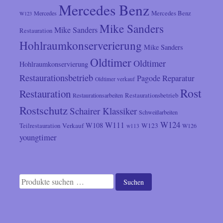
Mercedes Benz
Mercedes
Mercedes Benz
W123
Mike Sanders
Mike Sanders
Restauration
Hohlraumkonserverierung
Mike Sanders
Oldtimer
Oldtimer
Hohlraumkonservierung
Restaurationsbetrieb
Reparatur
Pagode
Oldtimer verkauf
Rost
Restauration
Restaurationsarbeiten
Restaurationsbetrieb
Rostschutz
Schairer Klassiker
Schweißarbeiten
W124
W111
W108
Verkauf
W123
Teilrestauration
W126
w113
youngtimer
Suchen
Suchen
nach: