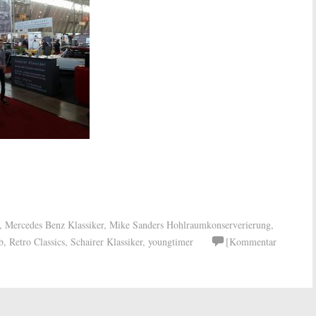
,
Mercedes Benz Klassiker
,
Mike Sanders Hohlraumkonserverierung
,
b
,
Retro Classics
,
Schairer Klassiker
,
youngtimer
[Kommentar