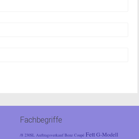
Fachbegriffe
Fett
G-Modell
/8
Auftragsverkauf
230SL
Benz
Coupé