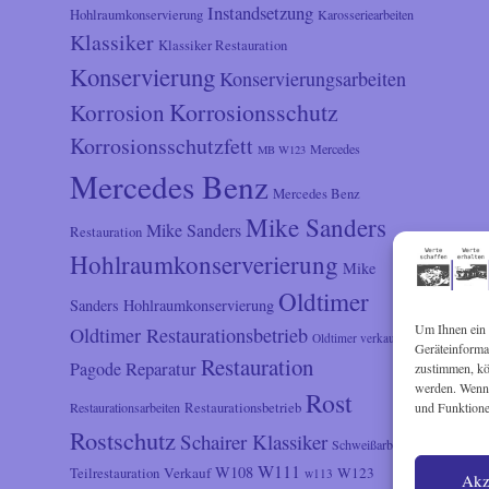
Instandsetzung
Hohlraumkonservierung
Karosseriearbeiten
Klassiker
Klassiker Restauration
Konservierung
Konservierungsarbeiten
Korrosionsschutz
Korrosion
Korrosionsschutzfett
Mercedes
MB W123
Mercedes Benz
Mercedes Benz
Mike Sanders
Mike Sanders
Restauration
Hohlraumkonserverierung
Mike
Oldtimer
Sanders Hohlraumkonservierung
Um Ihnen ein 
Oldtimer Restaurationsbetrieb
Oldtimer verkauf
Geräteinforma
Restauration
Reparatur
Pagode
zustimmen, kön
werden. Wenn 
Rost
Restaurationsarbeiten
Restaurationsbetrieb
und Funktione
Rostschutz
Schairer Klassiker
Schweißarbeiten
W111
W108
Verkauf
W123
Teilrestauration
w113
Akz