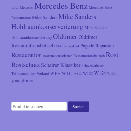
Mercedes Benz
Mercedes
Mercedes Benz
W123
Mike Sanders
Mike Sanders
Restauration
Hohlraumkonserverierung
Mike Sanders
Oldtimer
Oldtimer
Hohlraumkonservierung
Restaurationsbetrieb
Reparatur
Pagode
Oldtimer verkauf
Rost
Restauration
Restaurationsarbeiten
Restaurationsbetrieb
Rostschutz
Schairer Klassiker
Schweißarbeiten
W124
W111
W108
Verkauf
W123
Teilrestauration
W126
w113
youngtimer
Suchen
Suchen
nach: