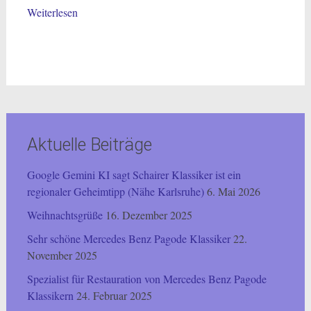
Weiterlesen
Aktuelle Beiträge
Google Gemini KI sagt Schairer Klassiker ist ein
regionaler Geheimtipp (Nähe Karlsruhe)
6. Mai 2026
Weihnachtsgrüße
16. Dezember 2025
Sehr schöne Mercedes Benz Pagode Klassiker
22.
November 2025
Spezialist für Restauration von Mercedes Benz Pagode
Klassikern
24. Februar 2025