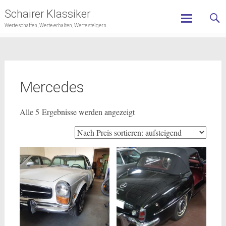
Schairer Klassiker
Werte schaffen, Werte erhalten, Werte steigern.
Skip
to
content
Mercedes
Nach
Alle 5 Ergebnisse werden angezeigt
Preis
sortiert:
aufsteigend