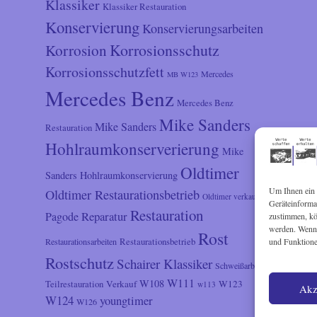
Klassiker
Klassiker Restauration
Konservierung
Konservierungsarbeiten
Korrosionsschutz
Korrosion
Korrosionsschutzfett
Mercedes
MB W123
Mercedes Benz
Mercedes Benz
Mike Sanders
Mike Sanders
Restauration
Hohlraumkonserverierung
Mike
Oldtimer
Sanders Hohlraumkonservierung
Um Ihnen ein 
Oldtimer Restaurationsbetrieb
Oldtimer verkauf
Geräteinforma
Restauration
Reparatur
Pagode
zustimmen, kön
werden. Wenn 
Rost
Restaurationsarbeiten
Restaurationsbetrieb
und Funktione
Rostschutz
Schairer Klassiker
Schweißarbeiten
W111
W108
Verkauf
W123
Teilrestauration
w113
Akz
W124
youngtimer
W126