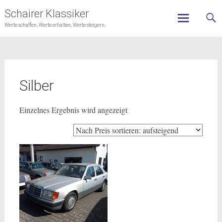
Schairer Klassiker
Werte schaffen, Werte erhalten, Werte steigern.
Skip
to
content
Silber
Einzelnes Ergebnis wird angezeigt