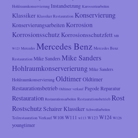
Instandsetzung
Hohlraumkonservierung
Karosseriearbeiten
Konservierung
Klassiker
Klassiker Restauration
Korrosion
Konservierungsarbeiten
Korrosionsschutz
Korrosionsschutzfett
MB
Mercedes Benz
Mercedes
Mercedes Benz
W123
Mike Sanders
Mike Sanders
Restauration
Hohlraumkonserverierung
Mike Sanders
Oldtimer
Oldtimer
Hohlraumkonservierung
Restaurationsbetrieb
Reparatur
Pagode
Oldtimer verkauf
Rost
Restauration
Restaurationsarbeiten
Restaurationsbetrieb
Rostschutz
Schairer Klassiker
Schweißarbeiten
W124
W111
W108
Verkauf
W123
Teilrestauration
W126
w113
youngtimer