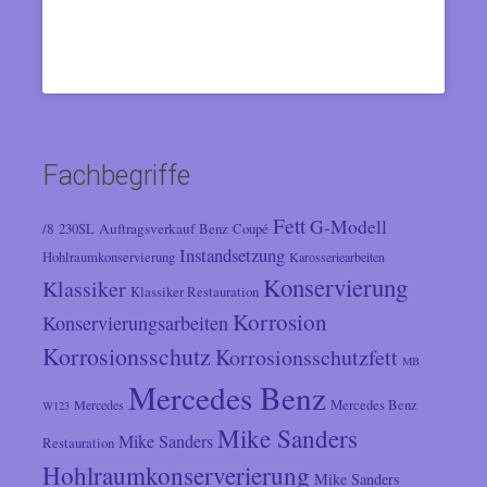
Fachbegriffe
Fett
G-Modell
/8
Auftragsverkauf
230SL
Benz
Coupé
Instandsetzung
Hohlraumkonservierung
Karosseriearbeiten
Konservierung
Klassiker
Klassiker Restauration
Korrosion
Konservierungsarbeiten
Korrosionsschutz
Korrosionsschutzfett
MB
Mercedes Benz
Mercedes
Mercedes Benz
W123
Mike Sanders
Mike Sanders
Restauration
Hohlraumkonserverierung
Mike Sanders