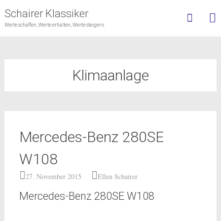
Schairer Klassiker
Werte schaffen, Werte erhalten, Werte steigern.
Skip
to
content
Klimaanlage
Mercedes-Benz 280SE
W108
27. November 2015
Ellen Schairer
Mercedes-Benz 280SE W108