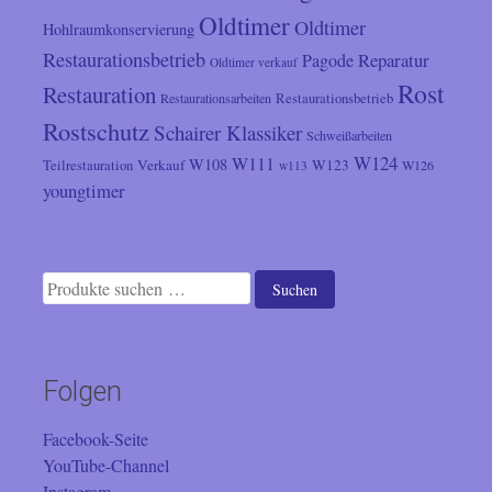
Oldtimer
Oldtimer
Hohlraumkonservierung
Restaurationsbetrieb
Reparatur
Pagode
Oldtimer verkauf
Rost
Restauration
Restaurationsarbeiten
Restaurationsbetrieb
Rostschutz
Schairer Klassiker
Schweißarbeiten
W124
W111
W108
Verkauf
W123
Teilrestauration
W126
w113
youngtimer
Suchen
Suchen
nach:
Folgen
Facebook-Seite
YouTube-Channel
Instagram