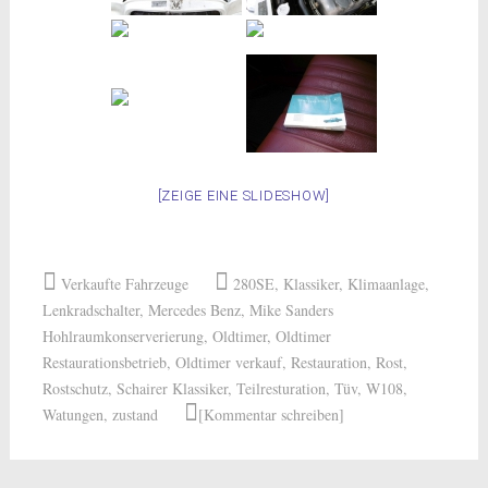
[ZEIGE EINE SLIDESHOW]
Verkaufte Fahrzeuge
280SE
,
Klassiker
,
Klimaanlage
,
Lenkradschalter
,
Mercedes Benz
,
Mike Sanders
Hohlraumkonserverierung
,
Oldtimer
,
Oldtimer
Restaurationsbetrieb
,
Oldtimer verkauf
,
Restauration
,
Rost
,
Rostschutz
,
Schairer Klassiker
,
Teilresturation
,
Tüv
,
W108
,
Watungen
,
zustand
[Kommentar schreiben]