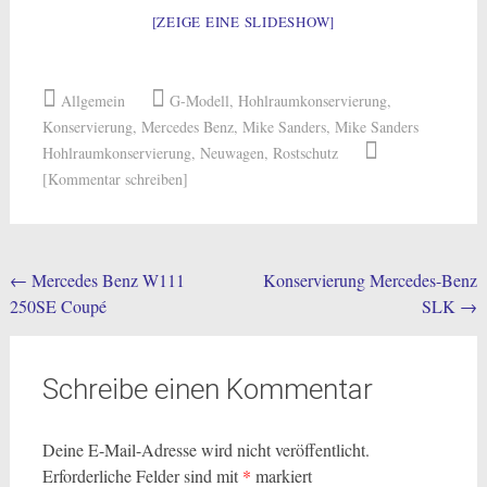
[ZEIGE EINE SLIDESHOW]
Allgemein
G-Modell
,
Hohlraumkonservierung
,
Konservierung
,
Mercedes Benz
,
Mike Sanders
,
Mike Sanders
Hohlraumkonservierung
,
Neuwagen
,
Rostschutz
[Kommentar schreiben]
Post
←
Mercedes Benz W111
Konservierung Mercedes-Benz
250SE Coupé
SLK
→
navigation
Schreibe einen Kommentar
Deine E-Mail-Adresse wird nicht veröffentlicht.
Erforderliche Felder sind mit
*
markiert