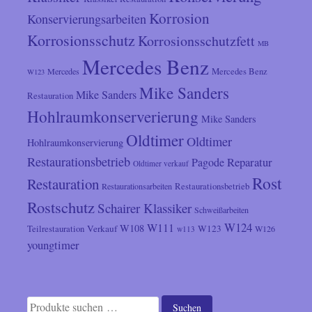
Korrosion
Konservierungsarbeiten
Korrosionsschutz
Korrosionsschutzfett
MB
Mercedes Benz
Mercedes
Mercedes Benz
W123
Mike Sanders
Mike Sanders
Restauration
Hohlraumkonserverierung
Mike Sanders
Oldtimer
Oldtimer
Hohlraumkonservierung
Restaurationsbetrieb
Reparatur
Pagode
Oldtimer verkauf
Rost
Restauration
Restaurationsarbeiten
Restaurationsbetrieb
Rostschutz
Schairer Klassiker
Schweißarbeiten
W124
W111
W108
Verkauf
W123
Teilrestauration
W126
w113
youngtimer
Suchen
Suchen