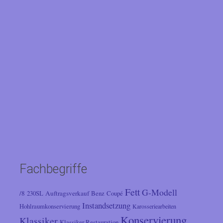
Fachbegriffe
Fett
G-Modell
/8
Auftragsverkauf
230SL
Benz
Coupé
Instandsetzung
Hohlraumkonservierung
Karosseriearbeiten
Konservierung
Klassiker
Klassiker Restauration