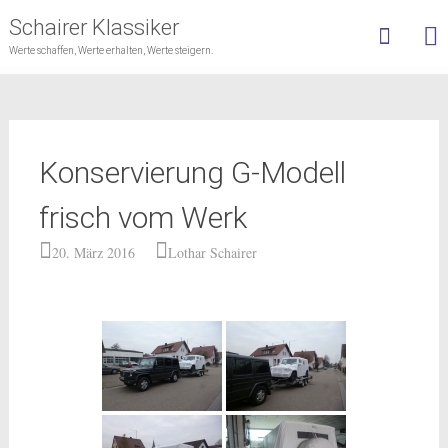
Schairer Klassiker
Werte schaffen, Werte erhalten, Werte steigern.
Skip
to
content
Konservierung G-Modell
frisch vom Werk
20. März 2016
Lothar Schairer