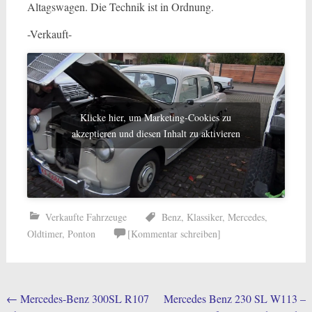
Altagswagen. Die Technik ist in Ordnung.
-Verkauft-
Klicke hier, um Marketing-Cookies zu
akzeptieren und diesen Inhalt zu aktivieren
Verkaufte Fahrzeuge
Benz
,
Klassiker
,
Mercedes
,
Oldtimer
,
Ponton
[Kommentar schreiben]
Post
←
Mercedes-Benz 300SL R107
Mercedes Benz 230 SL W113 –