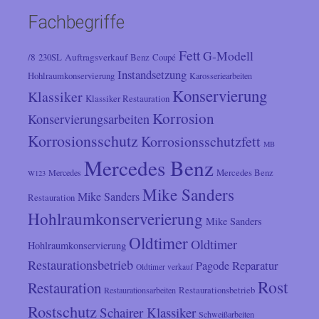
Fachbegriffe
Fett
G-Modell
/8
Auftragsverkauf
230SL
Benz
Coupé
Instandsetzung
Hohlraumkonservierung
Karosseriearbeiten
Konservierung
Klassiker
Klassiker Restauration
Korrosion
Konservierungsarbeiten
Korrosionsschutz
Korrosionsschutzfett
MB
Mercedes Benz
Mercedes
Mercedes Benz
W123
Mike Sanders
Mike Sanders
Restauration
Hohlraumkonserverierung
Mike Sanders
Oldtimer
Oldtimer
Hohlraumkonservierung
Restaurationsbetrieb
Reparatur
Pagode
Oldtimer verkauf
Rost
Restauration
Restaurationsarbeiten
Restaurationsbetrieb
Rostschutz
Schairer Klassiker
Schweißarbeiten