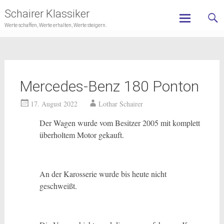
Schairer Klassiker
Werte schaffen, Werte erhalten, Werte steigern.
Skip
to
content
Mercedes-Benz 180 Ponton
17. August 2022
Lothar Schairer
Der Wagen wurde vom Besitzer 2005 mit komplett
überholtem Motor gekauft.
An der Karosserie wurde bis heute nicht
geschweißt.