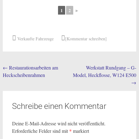
1
2
►
Verkaufte Fahrzeuge
[Kommentar schreiben]
Post
←
Restaurationsarbeiten am
Werkstatt Rundgang – G-
Heckscheibenrahmen
Model, Heckflosse, W124 E500
navigation
→
Schreibe einen Kommentar
Deine E-Mail-Adresse wird nicht veröffentlicht.
Erforderliche Felder sind mit
*
markiert