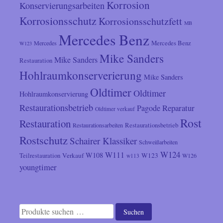
Korrosion
Konservierungsarbeiten
Korrosionsschutz
Korrosionsschutzfett
MB
Mercedes Benz
Mercedes
Mercedes Benz
W123
Mike Sanders
Mike Sanders
Restauration
Hohlraumkonserverierung
Mike Sanders
Oldtimer
Oldtimer
Hohlraumkonservierung
Restaurationsbetrieb
Reparatur
Pagode
Oldtimer verkauf
Rost
Restauration
Restaurationsarbeiten
Restaurationsbetrieb
Rostschutz
Schairer Klassiker
Schweißarbeiten
W124
W111
W108
Verkauf
W123
Teilrestauration
W126
w113
youngtimer
Suchen
Suchen
nach: