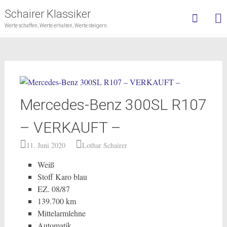
Schairer Klassiker
Werte schaffen, Werte erhalten, Werte steigern.
Skip
to
content
Mercedes-Benz 300SL R107
– VERKAUFT –
11. Juni 2020
Lothar Schairer
Weiß
Stoff Karo blau
EZ. 08/87
139.700 km
Mittelarmlehne
Automatik