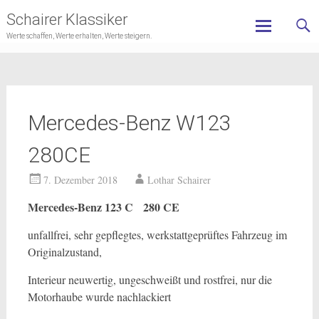
Schairer Klassiker
Werte schaffen, Werte erhalten, Werte steigern.
Skip
to
content
Mercedes-Benz W123
280CE
7. Dezember 2018
Lothar Schairer
Mercedes-Benz 123 C
280 CE
unfallfrei, sehr gepflegtes, werkstattgeprüftes Fahrzeug im
Originalzustand,
Interieur neuwertig, ungeschweißt und rostfrei, nur die
Motorhaube wurde nachlackiert