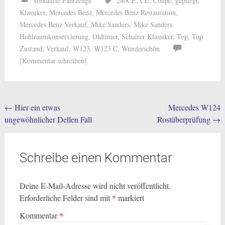
Verkaufte Fahrzeuge
280CE
,
CE
,
Coupé
,
gepflegt
,
Klassiker
,
Mercedes Benz
,
Mercedes Benz Restauration
,
Mercedes Benz Verkauf
,
Mike Sanders
,
Mike Sanders
Hohlraumkonservierung
,
Oldtimer
,
Schairer Klassiker
,
Top
,
Top
Zustand
,
Verkauf
,
W123
,
W123 C
,
Wunderschön
[Kommentar schreiben]
Post
←
Hier ein etwas
Mercedes W124
ungewöhnlicher Dellen Fall
Rostüberprüfung
→
navigation
Schreibe einen Kommentar
Deine E-Mail-Adresse wird nicht veröffentlicht.
Erforderliche Felder sind mit
*
markiert
Kommentar
*