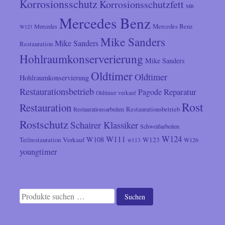
Korrosionsschutz
Korrosionsschutzfett
MB
Mercedes Benz
Mercedes
Mercedes Benz
W123
Mike Sanders
Mike Sanders
Restauration
Hohlraumkonserverierung
Mike Sanders
Oldtimer
Oldtimer
Hohlraumkonservierung
Restaurationsbetrieb
Reparatur
Pagode
Oldtimer verkauf
Rost
Restauration
Restaurationsarbeiten
Restaurationsbetrieb
Rostschutz
Schairer Klassiker
Schweißarbeiten
W124
W111
W108
Verkauf
W123
Teilrestauration
W126
w113
youngtimer
Suchen
Suchen
nach: