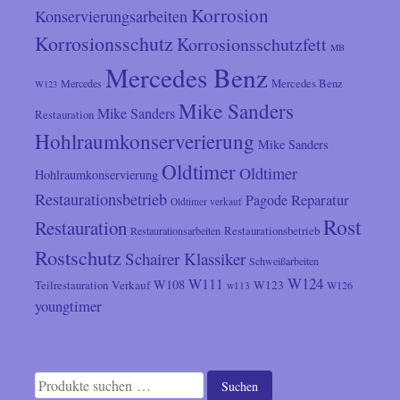
Korrosion
Konservierungsarbeiten
Korrosionsschutz
Korrosionsschutzfett
MB
Mercedes Benz
Mercedes
Mercedes Benz
W123
Mike Sanders
Mike Sanders
Restauration
Hohlraumkonserverierung
Mike Sanders
Oldtimer
Oldtimer
Hohlraumkonservierung
Restaurationsbetrieb
Reparatur
Pagode
Oldtimer verkauf
Rost
Restauration
Restaurationsarbeiten
Restaurationsbetrieb
Rostschutz
Schairer Klassiker
Schweißarbeiten
W124
W111
W108
Verkauf
W123
Teilrestauration
W126
w113
youngtimer
Suchen
Suchen