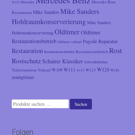
Mercedes
Mercedes Benz
W123
Mike Sanders
Mike Sanders
Restauration
Hohlraumkonserverierung
Mike Sanders
Oldtimer
Oldtimer
Hohlraumkonservierung
Restaurationsbetrieb
Reparatur
Pagode
Oldtimer verkauf
Rost
Restauration
Restaurationsarbeiten
Restaurationsbetrieb
Rostschutz
Schairer Klassiker
Schweißarbeiten
W124
W111
W108
Verkauf
W123
Teilrestauration
W126
w113
youngtimer
Suchen
Suchen
nach:
Folgen