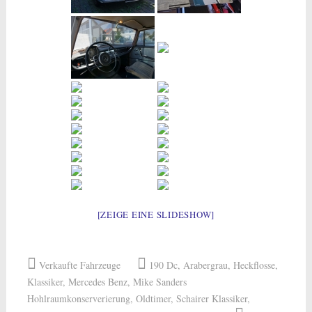
[ZEIGE EINE SLIDESHOW]
Verkaufte Fahrzeuge
190 Dc
,
Arabergrau
,
Heckflosse
,
Klassiker
,
Mercedes Benz
,
Mike Sanders
Hohlraumkonserverierung
,
Oldtimer
,
Schairer Klassiker
,