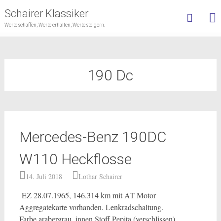
Schairer Klassiker
Werte schaffen, Werte erhalten, Werte steigern.
Skip
to
content
190 Dc
Mercedes-Benz 190DC
W110 Heckflosse
14. Juli 2018
Lothar Schairer
EZ 28.07.1965, 146.314 km mit AT Motor
Aggregatekarte vorhanden. Lenkradschaltung.
Farbe arabergrau, innen Stoff Pepita (verschlissen).