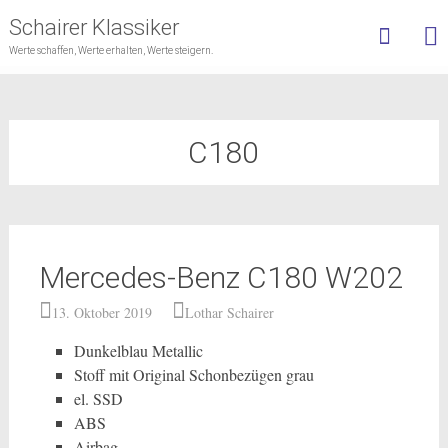
Schairer Klassiker
Werte schaffen, Werte erhalten, Werte steigern.
Skip
to
content
C180
Mercedes-Benz C180 W202
13. Oktober 2019
Lothar Schairer
Dunkelblau Metallic
Stoff mit Original Schonbezügen grau
el. SSD
ABS
Airbag