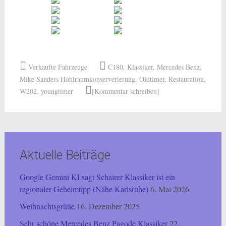
Verkaufte Fahrzeuge
C180
,
Klassiker
,
Mercedes Benz
,
Mike Sanders Hohlraumkonserverierung
,
Oldtimer
,
Restauration
,
W202
,
youngtimer
[Kommentar schreiben]
Aktuelle Beiträge
Google Gemini KI sagt Schairer Klassiker ist ein
regionaler Geheimtipp (Nähe Karlsruhe)
6. Mai 2026
Weihnachtsgrüße
16. Dezember 2025
Sehr schöne Mercedes Benz Pagode Klassiker
22.