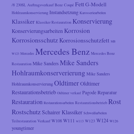
Fett
G-Modell
/8
Auftragsverkauf
230SL
Benz
Coupé
Instandsetzung
Hohlraumkonservierung
Karosseriearbeiten
Konservierung
Klassiker
Klassiker Restauration
Korrosion
Konservierungsarbeiten
Korrosionsschutz
Korrosionsschutzfett
MB
Mercedes Benz
Mercedes
Mercedes Benz
W123
Mike Sanders
Mike Sanders
Restauration
Hohlraumkonserverierung
Mike Sanders
Oldtimer
Oldtimer
Hohlraumkonservierung
Restaurationsbetrieb
Reparatur
Pagode
Oldtimer verkauf
Rost
Restauration
Restaurationsarbeiten
Restaurationsbetrieb
Rostschutz
Schairer Klassiker
Schweißarbeiten
W124
W111
W108
Verkauf
W123
Teilrestauration
W126
w113
youngtimer