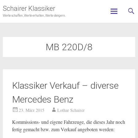
Schairer Klassiker
Werte schaffen, Werte erhalten, Werte steigern.
Skip
to
content
MB 220D/8
Klassiker Verkauf – diverse
Mercedes Benz
23. März 2015
Lothar Schairer
Kommissions- und eigene Fahrzeuge, die dieses Jahr noch
fertig gemacht bzw. zum Verkauf angeboten werden: