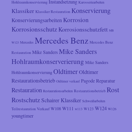
Instandsetzung
Hohlraumkonservierung
Karosseriearbeiten
Konservierung
Klassiker
Klassiker Restauration
Korrosion
Konservierungsarbeiten
Korrosionsschutz
Korrosionsschutzfett
MB
Mercedes Benz
Mercedes
Mercedes Benz
W123
Mike Sanders
Mike Sanders
Restauration
Hohlraumkonserverierung
Mike Sanders
Oldtimer
Oldtimer
Hohlraumkonservierung
Restaurationsbetrieb
Reparatur
Pagode
Oldtimer verkauf
Rost
Restauration
Restaurationsarbeiten
Restaurationsbetrieb
Rostschutz
Schairer Klassiker
Schweißarbeiten
W124
W111
W108
Verkauf
W123
Teilrestauration
W126
w113
youngtimer