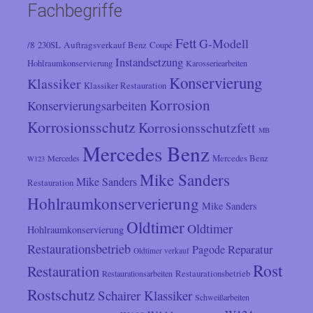
Fachbegriffe
Fett
G-Modell
/8
Auftragsverkauf
230SL
Benz
Coupé
Instandsetzung
Hohlraumkonservierung
Karosseriearbeiten
Konservierung
Klassiker
Klassiker Restauration
Korrosion
Konservierungsarbeiten
Korrosionsschutz
Korrosionsschutzfett
MB
Mercedes Benz
Mercedes
Mercedes Benz
W123
Mike Sanders
Mike Sanders
Restauration
Hohlraumkonserverierung
Mike Sanders
Oldtimer
Oldtimer
Hohlraumkonservierung
Restaurationsbetrieb
Reparatur
Pagode
Oldtimer verkauf
Rost
Restauration
Restaurationsarbeiten
Restaurationsbetrieb
Rostschutz
Schairer Klassiker
Schweißarbeiten