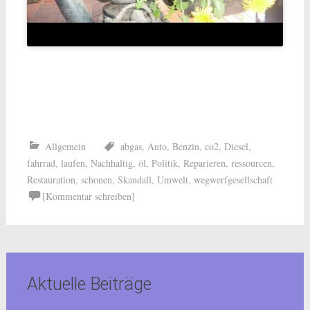
Allgemein
abgas
,
Auto
,
Benzin
,
co2
,
Diesel
,
fahrrad
,
laufen
,
Nachhaltig
,
öl
,
Politik
,
Reparieren
,
ressourcen
,
Restauration
,
schonen
,
Skandall
,
Umwelt
,
wegwerfgesellschaft
[Kommentar schreiben]
Aktuelle Beiträge