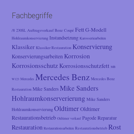
Fachbegriffe
Fett
G-Modell
/8
Auftragsverkauf
230SL
Benz
Coupé
Instandsetzung
Hohlraumkonservierung
Karosseriearbeiten
Konservierung
Klassiker
Klassiker Restauration
Korrosion
Konservierungsarbeiten
Korrosionsschutz
Korrosionsschutzfett
MB
Mercedes Benz
Mercedes
Mercedes Benz
W123
Mike Sanders
Mike Sanders
Restauration
Hohlraumkonserverierung
Mike Sanders
Oldtimer
Oldtimer
Hohlraumkonservierung
Restaurationsbetrieb
Reparatur
Pagode
Oldtimer verkauf
Rost
Restauration
Restaurationsarbeiten
Restaurationsbetrieb