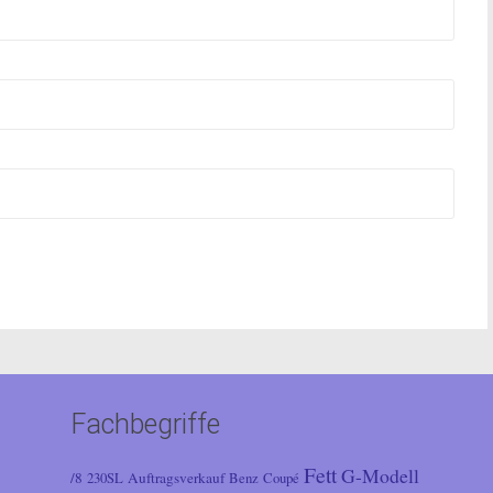
Fachbegriffe
Fett
G-Modell
/8
Auftragsverkauf
230SL
Benz
Coupé