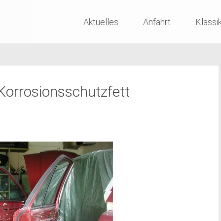
Skip
Aktuelles
Anfahrt
Klassi
to
content
orrosionsschutzfett