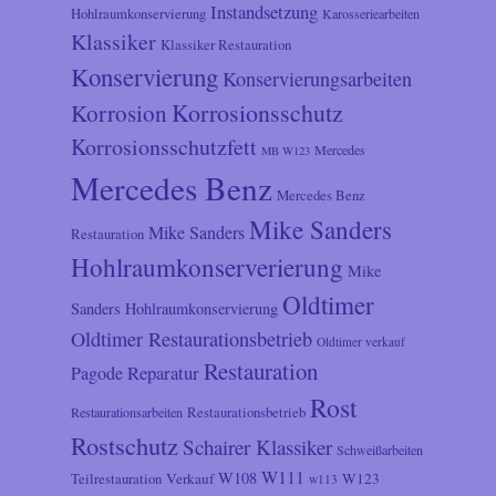
Instandsetzung
Hohlraumkonservierung
Karosseriearbeiten
Klassiker
Klassiker Restauration
Konservierung
Konservierungsarbeiten
Korrosionsschutz
Korrosion
Korrosionsschutzfett
Mercedes
MB W123
Mercedes Benz
Mercedes Benz
Mike Sanders
Mike Sanders
Restauration
Hohlraumkonserverierung
Mike
Oldtimer
Sanders Hohlraumkonservierung
Oldtimer Restaurationsbetrieb
Oldtimer verkauf
Restauration
Reparatur
Pagode
Rost
Restaurationsarbeiten
Restaurationsbetrieb
Rostschutz
Schairer Klassiker
Schweißarbeiten
W111
W108
Verkauf
W123
Teilrestauration
w113