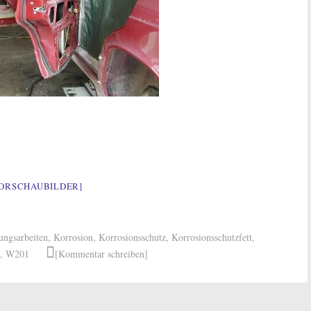
VORSCHAUBILDER]
ungsarbeiten
,
Korrosion
,
Korrosionsschutz
,
Korrosionsschutzfett
,
,
W201
[Kommentar schreiben]