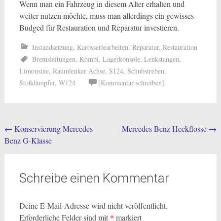
Wenn man ein Fahrzeug in diesem Alter erhalten und
weiter nutzen möchte, muss man allerdings ein gewisses
Budged für Restauration und Reparatur investieren.
Instandsetzung
,
Karosseriearbeiten
,
Reparatur
,
Restauration
Bremsleitungen
,
Kombi
,
Lagerkonsole
,
Lenkstangen
,
Limousine
,
Raumlenker Achse
,
S124
,
Schubstreben
,
Stoßdämpfer
,
W124
[Kommentar schreiben]
Post
←
Konservierung Mercedes
Mercedes Benz Heckflosse
→
Benz G-Klasse
navigation
Schreibe einen Kommentar
Deine E-Mail-Adresse wird nicht veröffentlicht.
Erforderliche Felder sind mit
*
markiert