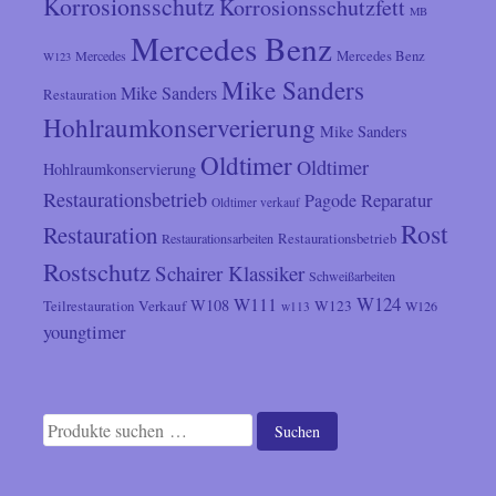
Korrosionsschutz
Korrosionsschutzfett
MB
Mercedes Benz
Mercedes
Mercedes Benz
W123
Mike Sanders
Mike Sanders
Restauration
Hohlraumkonserverierung
Mike Sanders
Oldtimer
Oldtimer
Hohlraumkonservierung
Restaurationsbetrieb
Reparatur
Pagode
Oldtimer verkauf
Rost
Restauration
Restaurationsarbeiten
Restaurationsbetrieb
Rostschutz
Schairer Klassiker
Schweißarbeiten
W124
W111
W108
Verkauf
W123
Teilrestauration
W126
w113
youngtimer
Suchen
Suchen
nach: