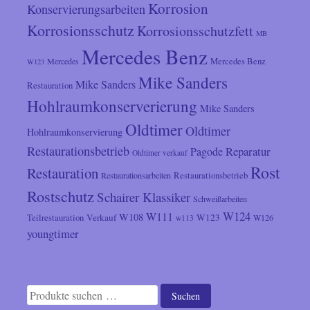
Korrosion
Konservierungsarbeiten
Korrosionsschutz
Korrosionsschutzfett
MB
Mercedes Benz
Mercedes
Mercedes Benz
W123
Mike Sanders
Mike Sanders
Restauration
Hohlraumkonserverierung
Mike Sanders
Oldtimer
Oldtimer
Hohlraumkonservierung
Restaurationsbetrieb
Reparatur
Pagode
Oldtimer verkauf
Rost
Restauration
Restaurationsarbeiten
Restaurationsbetrieb
Rostschutz
Schairer Klassiker
Schweißarbeiten
W124
W111
W108
Verkauf
W123
Teilrestauration
W126
w113
youngtimer
Suchen
Suchen
nach: