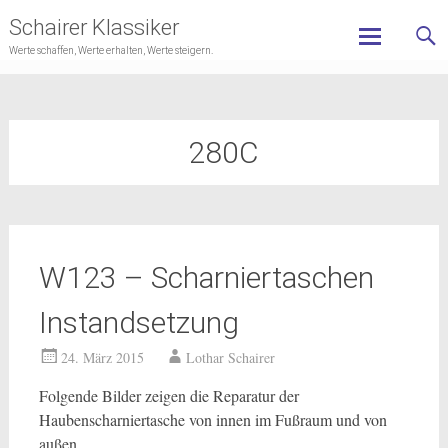
Schairer Klassiker
Werte schaffen, Werte erhalten, Werte steigern.
Skip
to
content
280C
W123 – Scharniertaschen
Instandsetzung
24. März 2015
Lothar Schairer
Folgende Bilder zeigen die Reparatur der
Haubenscharniertasche von innen im Fußraum und von
außen.