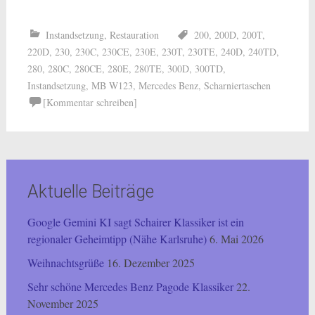
Instandsetzung
,
Restauration
200
,
200D
,
200T
,
220D
,
230
,
230C
,
230CE
,
230E
,
230T
,
230TE
,
240D
,
240TD
,
280
,
280C
,
280CE
,
280E
,
280TE
,
300D
,
300TD
,
Instandsetzung
,
MB W123
,
Mercedes Benz
,
Scharniertaschen
[Kommentar schreiben]
Aktuelle Beiträge
Google Gemini KI sagt Schairer Klassiker ist ein
regionaler Geheimtipp (Nähe Karlsruhe)
6. Mai 2026
Weihnachtsgrüße
16. Dezember 2025
Sehr schöne Mercedes Benz Pagode Klassiker
22.
November 2025