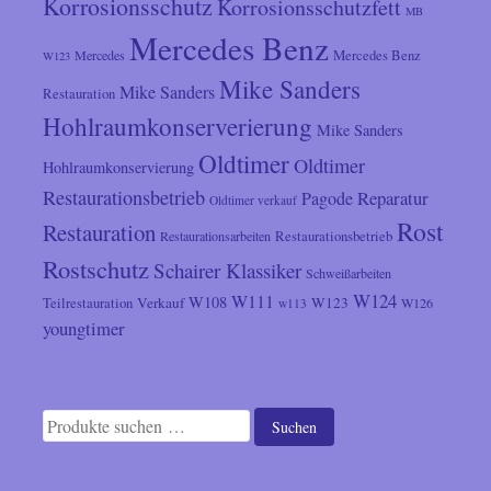
Korrosionsschutz
Korrosionsschutzfett
MB
Mercedes Benz
Mercedes
Mercedes Benz
W123
Mike Sanders
Mike Sanders
Restauration
Hohlraumkonserverierung
Mike Sanders
Oldtimer
Oldtimer
Hohlraumkonservierung
Restaurationsbetrieb
Reparatur
Pagode
Oldtimer verkauf
Rost
Restauration
Restaurationsarbeiten
Restaurationsbetrieb
Rostschutz
Schairer Klassiker
Schweißarbeiten
W124
W111
W108
Verkauf
W123
Teilrestauration
W126
w113
youngtimer
Suchen
Suchen
nach: