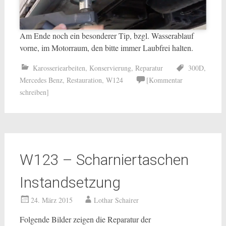
Am Ende noch ein besonderer Tip, bzgl. Wasserablauf
vorne, im Motorraum, den bitte immer Laubfrei halten.
Karosseriearbeiten
,
Konservierung
,
Reparatur
300D
,
Mercedes Benz
,
Restauration
,
W124
[Kommentar
schreiben]
W123 – Scharniertaschen
Instandsetzung
24. März 2015
Lothar Schairer
Folgende Bilder zeigen die Reparatur der