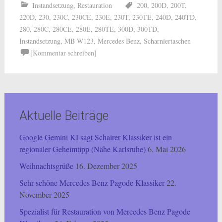
Instandsetzung
,
Restauration
200
,
200D
,
200T
,
220D
,
230
,
230C
,
230CE
,
230E
,
230T
,
230TE
,
240D
,
240TD
,
280
,
280C
,
280CE
,
280E
,
280TE
,
300D
,
300TD
,
Instandsetzung
,
MB W123
,
Mercedes Benz
,
Scharniertaschen
[Kommentar schreiben]
Aktuelle Beiträge
Google Gemini KI sagt Schairer Klassiker ist ein
regionaler Geheimtipp (Nähe Karlsruhe)
6. Mai 2026
Weihnachtsgrüße
16. Dezember 2025
Sehr schöne Mercedes Benz Pagode Klassiker
22.
November 2025
Spezialist für Restauration von Mercedes Benz Pagode