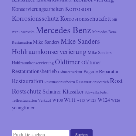
Klassiker Restauration
Korrosion
Konservierungsarbeiten
Korrosionsschutz
Korrosionsschutzfett
MB
Mercedes Benz
Mercedes
Mercedes Benz
W123
Mike Sanders
Mike Sanders
Restauration
Hohlraumkonserverierung
Mike Sanders
Oldtimer
Oldtimer
Hohlraumkonservierung
Restaurationsbetrieb
Reparatur
Pagode
Oldtimer verkauf
Rost
Restauration
Restaurationsarbeiten
Restaurationsbetrieb
Rostschutz
Schairer Klassiker
Schweißarbeiten
W124
W111
W108
Verkauf
W123
Teilrestauration
W126
w113
youngtimer
Suchen
Suchen