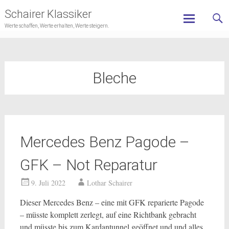
Schairer Klassiker
Werte schaffen, Werte erhalten, Werte steigern.
Skip
to
content
Bleche
Mercedes Benz Pagode –
GFK – Not Reparatur
9. Juli 2022
Lothar Schairer
Dieser Mercedes Benz – eine mit GFK reparierte Pagode
– müsste komplett zerlegt, auf eine Richtbank gebracht
und müsste bis zum Kardantunnel geöffnet und und alles