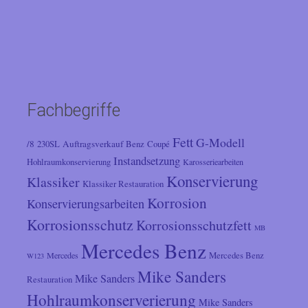
Fachbegriffe
Fett
G-Modell
/8
Auftragsverkauf
230SL
Benz
Coupé
Instandsetzung
Hohlraumkonservierung
Karosseriearbeiten
Konservierung
Klassiker
Klassiker Restauration
Korrosion
Konservierungsarbeiten
Korrosionsschutz
Korrosionsschutzfett
MB
Mercedes Benz
Mercedes
Mercedes Benz
W123
Mike Sanders
Mike Sanders
Restauration
Hohlraumkonserverierung
Mike Sanders