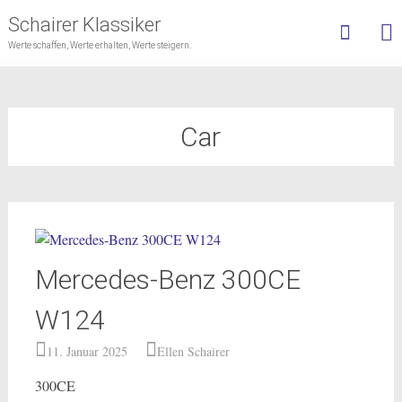
Schairer Klassiker
Werte schaffen, Werte erhalten, Werte steigern.
Skip
to
content
Car
Mercedes-Benz 300CE
W124
11. Januar 2025
Ellen Schairer
300CE