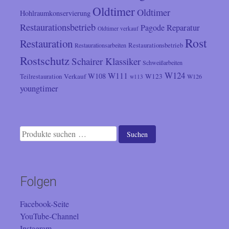
Oldtimer
Oldtimer
Hohlraumkonservierung
Restaurationsbetrieb
Reparatur
Pagode
Oldtimer verkauf
Rost
Restauration
Restaurationsarbeiten
Restaurationsbetrieb
Rostschutz
Schairer Klassiker
Schweißarbeiten
W124
W111
W108
Verkauf
W123
Teilrestauration
W126
w113
youngtimer
Suchen
Suchen
nach:
Folgen
Facebook-Seite
YouTube-Channel
Instagram