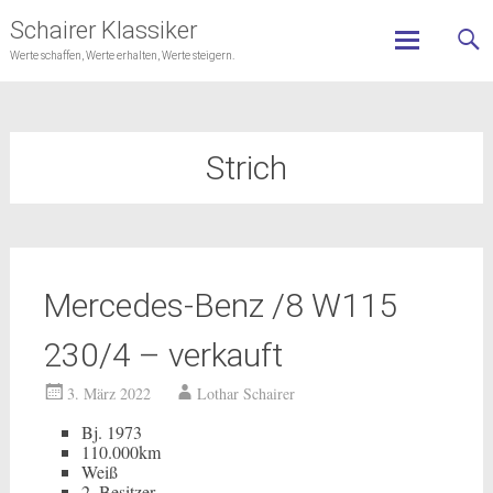
Schairer Klassiker
Werte schaffen, Werte erhalten, Werte steigern.
Skip
to
content
Strich
Mercedes-Benz /8 W115
230/4 – verkauft
3. März 2022
Lothar Schairer
Bj. 1973
110.000km
Weiß
2. Besitzer