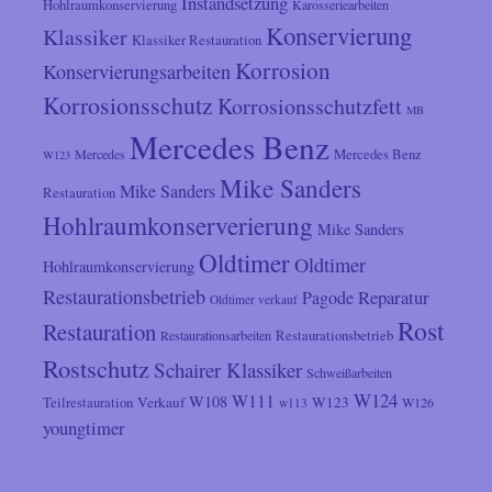
Instandsetzung
Hohlraumkonservierung
Karosseriearbeiten
Konservierung
Klassiker
Klassiker Restauration
Korrosion
Konservierungsarbeiten
Korrosionsschutz
Korrosionsschutzfett
MB
Mercedes Benz
Mercedes
Mercedes Benz
W123
Mike Sanders
Mike Sanders
Restauration
Hohlraumkonserverierung
Mike Sanders
Oldtimer
Oldtimer
Hohlraumkonservierung
Restaurationsbetrieb
Reparatur
Pagode
Oldtimer verkauf
Rost
Restauration
Restaurationsarbeiten
Restaurationsbetrieb
Rostschutz
Schairer Klassiker
Schweißarbeiten
W124
W111
W108
Verkauf
W123
Teilrestauration
W126
w113
youngtimer