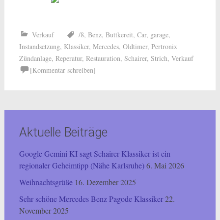
Verkauf
/8
,
Benz
,
Buttkereit
,
Car
,
garage
,
Instandsetzung
,
Klassiker
,
Mercedes
,
Oldtimer
,
Pertronix
Zündanlage
,
Reperatur
,
Restauration
,
Schairer
,
Strich
,
Verkauf
[Kommentar schreiben]
Aktuelle Beiträge
Google Gemini KI sagt Schairer Klassiker ist ein
regionaler Geheimtipp (Nähe Karlsruhe)
6. Mai 2026
Weihnachtsgrüße
16. Dezember 2025
Sehr schöne Mercedes Benz Pagode Klassiker
22.
November 2025