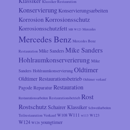
Klassiker
Klassiker Restauration
Konservierung
Konservierungsarbeiten
Korrosionsschutz
Korrosion
Korrosionsschutzfett
Mercedes
MB W123
Mercedes Benz
Mercedes Benz
Mike Sanders
Mike Sanders
Restauration
Hohlraumkonserverierung
Mike
Oldtimer
Sanders Hohlraumkonservierung
Oldtimer Restaurationsbetrieb
Oldtimer verkauf
Restauration
Reparatur
Pagode
Rost
Restaurationsarbeiten
Restaurationsbetrieb
Rostschutz
Schairer Klassiker
Schweißarbeiten
W111
W108
Verkauf
W123
Teilrestauration
w113
W124
youngtimer
W126