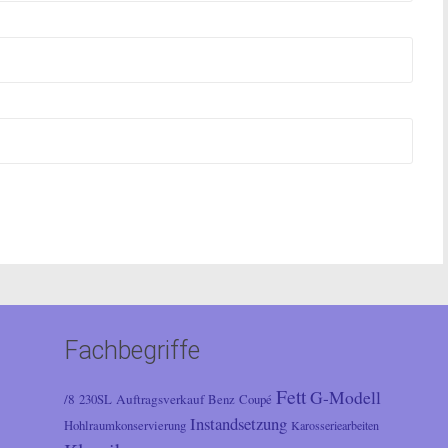
Fachbegriffe
Fett
G-Modell
/8
Auftragsverkauf
230SL
Benz
Coupé
Instandsetzung
Hohlraumkonservierung
Karosseriearbeiten