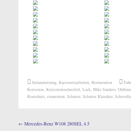
Instandsetzung
,
Karosseriearbeiten
,
Restauration
Fah
Korrosion
,
Korrosionsschutzfett
,
Lack
,
Mike Sanders
,
Oldtime
Rostschutz
,
rstauration
,
Schairer
,
Schairer Klassiker
,
Schweißa
Post
←
Mercedes-Benz W108 280SEL 4.5