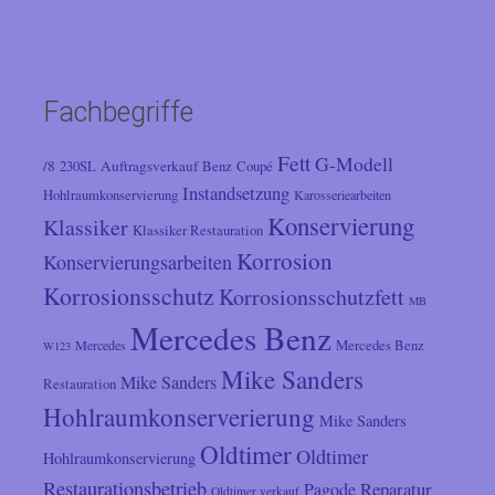
Fachbegriffe
Fett
G-Modell
/8
Auftragsverkauf
230SL
Benz
Coupé
Instandsetzung
Hohlraumkonservierung
Karosseriearbeiten
Konservierung
Klassiker
Klassiker Restauration
Korrosion
Konservierungsarbeiten
Korrosionsschutz
Korrosionsschutzfett
MB
Mercedes Benz
Mercedes
Mercedes Benz
W123
Mike Sanders
Mike Sanders
Restauration
Hohlraumkonserverierung
Mike Sanders
Oldtimer
Oldtimer
Hohlraumkonservierung
Restaurationsbetrieb
Reparatur
Pagode
Oldtimer verkauf