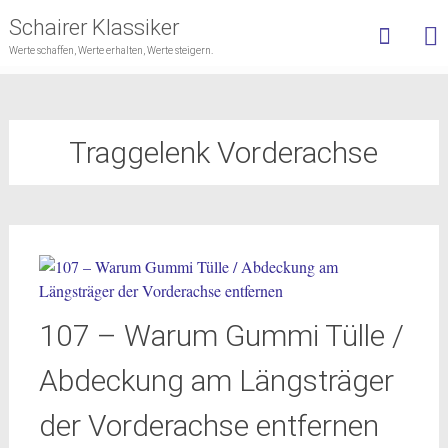
Schairer Klassiker
Werte schaffen, Werte erhalten, Werte steigern.
Skip
to
content
Traggelenk Vorderachse
107 – Warum Gummi Tülle /
Abdeckung am Längsträger
der Vorderachse entfernen