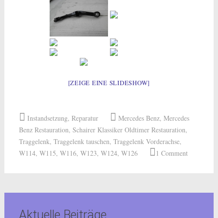
[ZEIGE EINE SLIDESHOW]
Instandsetzung
,
Reparatur
Mercedes Benz
,
Mercedes
Benz Restauration
,
Schairer Klassiker Oldtimer Restauration
,
Traggelenk
,
Traggelenk tauschen
,
Traggelenk Vorderachse
,
W114
,
W115
,
W116
,
W123
,
W124
,
W126
1 Comment
Aktuelle Beiträge