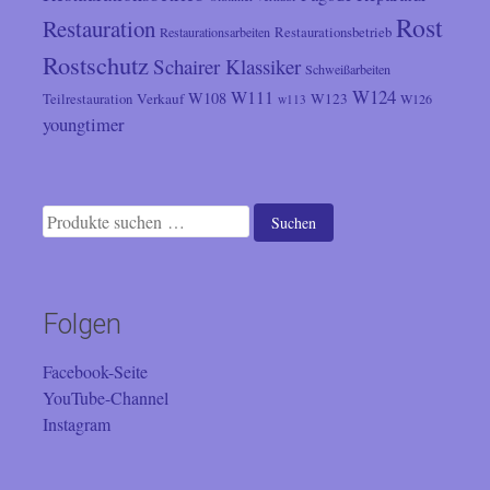
Rost
Restauration
Restaurationsarbeiten
Restaurationsbetrieb
Rostschutz
Schairer Klassiker
Schweißarbeiten
W124
W111
W108
Verkauf
W123
Teilrestauration
W126
w113
youngtimer
Suchen
Suchen
nach:
Folgen
Facebook-Seite
YouTube-Channel
Instagram