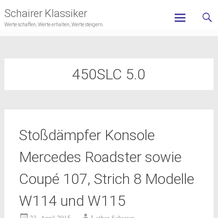
Schairer Klassiker
Werte schaffen, Werte erhalten, Werte steigern.
Skip
to
content
450SLC 5.0
Stoßdämpfer Konsole
Mercedes Roadster sowie
Coupé 107, Strich 8 Modelle
W114 und W115
23. April 2015
Lothar Schairer