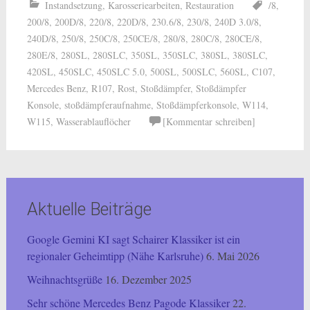
Instandsetzung
,
Karosseriearbeiten
,
Restauration
/8
,
200/8
,
200D/8
,
220/8
,
220D/8
,
230.6/8
,
230/8
,
240D 3.0/8
,
240D/8
,
250/8
,
250C/8
,
250CE/8
,
280/8
,
280C/8
,
280CE/8
,
280E/8
,
280SL
,
280SLC
,
350SL
,
350SLC
,
380SL
,
380SLC
,
420SL
,
450SLC
,
450SLC 5.0
,
500SL
,
500SLC
,
560SL
,
C107
,
Mercedes Benz
,
R107
,
Rost
,
Stoßdämpfer
,
Stoßdämpfer
Konsole
,
stoßdämpferaufnahme
,
Stoßdämpferkonsole
,
W114
,
W115
,
Wasserablauflöcher
[Kommentar schreiben]
Aktuelle Beiträge
Google Gemini KI sagt Schairer Klassiker ist ein
regionaler Geheimtipp (Nähe Karlsruhe)
6. Mai 2026
Weihnachtsgrüße
16. Dezember 2025
Sehr schöne Mercedes Benz Pagode Klassiker
22.