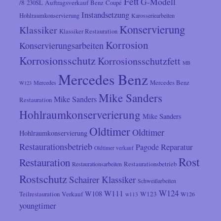
Fett
G-Modell
/8
Auftragsverkauf
230SL
Benz
Coupé
Instandsetzung
Hohlraumkonservierung
Karosseriearbeiten
Konservierung
Klassiker
Klassiker Restauration
Korrosion
Konservierungsarbeiten
Korrosionsschutz
Korrosionsschutzfett
MB
Mercedes Benz
Mercedes
Mercedes Benz
W123
Mike Sanders
Mike Sanders
Restauration
Hohlraumkonserverierung
Mike Sanders
Oldtimer
Oldtimer
Hohlraumkonservierung
Restaurationsbetrieb
Reparatur
Pagode
Oldtimer verkauf
Rost
Restauration
Restaurationsarbeiten
Restaurationsbetrieb
Rostschutz
Schairer Klassiker
Schweißarbeiten
W124
W111
W108
Verkauf
W123
Teilrestauration
W126
w113
youngtimer