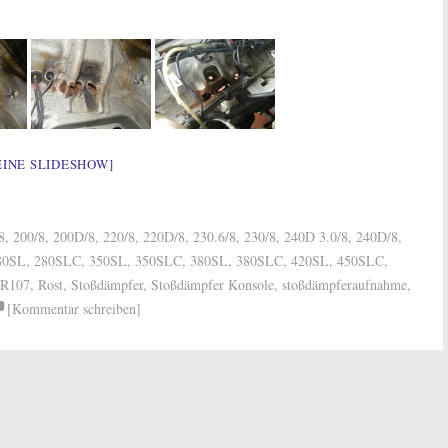
EINE SLIDESHOW]
8
,
200/8
,
200D/8
,
220/8
,
220D/8
,
230.6/8
,
230/8
,
240D 3.0/8
,
240D/8
,
80SL
,
280SLC
,
350SL
,
350SLC
,
380SL
,
380SLC
,
420SL
,
450SLC
,
R107
,
Rost
,
Stoßdämpfer
,
Stoßdämpfer Konsole
,
stoßdämpferaufnahme
,
[Kommentar schreiben]