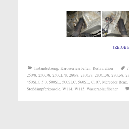
[ZEIGE 
Instandsetzung
,
Karosseriearbeiten
,
Restauration
/
250/8
,
250C/8
,
250CE/8
,
280/8
,
280C/8
,
280CE/8
,
280E/8
,
2
450SLC 5.0
,
500SL
,
500SLC
,
560SL
,
C107
,
Mercedes Benz
,
Stoßdämpferkonsole
,
W114
,
W115
,
Wasserablauflöcher