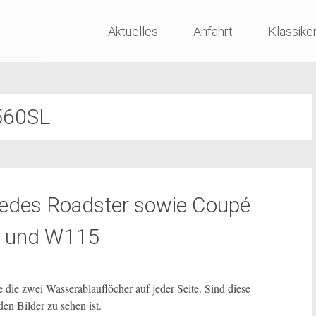
Skip
Aktuelles
Anfahrt
Klassike
to
content
560SL
edes Roadster sowie Coupé
4 und W115
ie zwei Wasserablauflöcher auf jeder Seite. Sind diese
den Bilder zu sehen ist.