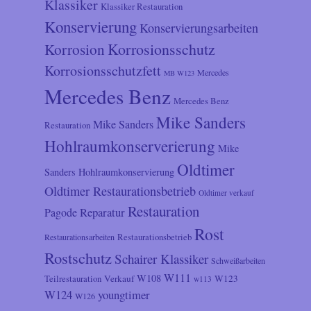
Klassiker
Klassiker Restauration
Konservierung
Konservierungsarbeiten
Korrosionsschutz
Korrosion
Korrosionsschutzfett
Mercedes
MB W123
Mercedes Benz
Mercedes Benz
Mike Sanders
Mike Sanders
Restauration
Hohlraumkonserverierung
Mike
Oldtimer
Sanders Hohlraumkonservierung
Oldtimer Restaurationsbetrieb
Oldtimer verkauf
Restauration
Reparatur
Pagode
Rost
Restaurationsarbeiten
Restaurationsbetrieb
Rostschutz
Schairer Klassiker
Schweißarbeiten
W111
W108
Verkauf
W123
Teilrestauration
w113
W124
youngtimer
W126