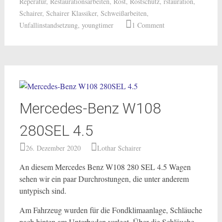
Reperatur
,
Restaurationsarbeiten
,
Rost
,
Rostschutz
,
rstauration
,
Schairer
,
Schairer Klassiker
,
Schweißarbeiten
,
Unfallinstandsetzung
,
youngtimer
1 Comment
Mercedes-Benz W108
280SEL 4.5
26. Dezember 2020
Lothar Schairer
An diesem Mercedes Benz W108 280 SEL 4.5 Wagen
sehen wir ein paar Durchrostungen, die unter anderem
untypisch sind.
Am Fahrzeug wurden für die Fondklimaanlage, Schläuche
nach hinten am Unterboden verlegt. Über die Schläuche